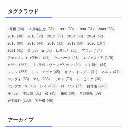
タグクラウド
(64)
(57)
(80)
(31)
(33)
2号機
20周年記念
1997
1998
2009
(48)
(58)
(77)
(63)
(42)
2010
2011
2012
2013
2014
(80)
(44)
(32)
(50)
(197)
2015
2016
2018
2019
2020
(41)
(53)
(36)
(33)
(434)
2021
Q
u
ゆるしと
アスカ
(31)
(41)
(176)
アヤナミレイ（仮称）
ウエハース
エヴァストア
(262)
(40)
(44)
カヲル
ゴジラ対エヴァンゲリオン
シト新生
(353)
(45)
(31)
(41)
シンジ
シン・エヴァ
セブン-イレブン
ネルフ
(85)
(238)
(73)
(36)
バンダイ
マリ
ミサト
ムービック
(43)
(457)
(37)
(248)
ヤングエース
レイ
ローソン
初号機
(32)
(81)
(45)
(38)
(39)
序
本田雄
破
箱根
角川書店
(100)
(48)
貞本義行
零号機
アーカイブ