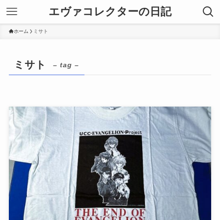
エヴァコレクターの日記
ホーム
ミサト
ミサト
– tag –