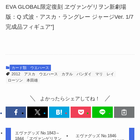
EVA GLOBAL限定復刻 ヱヴァンゲリヲン新劇場
版：Q 式波・アスカ・ラングレー ジャージVer. 1/7
完成品フィギュア”]
カード類
ウエハース
2012
アスカ
ウエハース
カヲル
バンダイ
マリ
レイ
ローソン
本田雄
よかったらシェアしてね！
エヴァグッズ No.1843～
エヴァグッズ No.1846
1844 「ヱヴァンゲリヲン