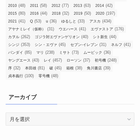
(48)
(58)
(77)
(63)
(42)
2010
2011
2012
2013
2014
(80)
(44)
(32)
(50)
(197)
2015
2016
2018
2019
2020
(41)
(53)
(36)
(33)
(434)
2021
Q
u
ゆるしと
アスカ
(31)
(41)
(176)
アヤナミレイ（仮称）
ウエハース
エヴァストア
(262)
(40)
(44)
カヲル
ゴジラ対エヴァンゲリオン
シト新生
(353)
(45)
(31)
(41)
シンジ
シン・エヴァ
セブン-イレブン
ネルフ
(85)
(238)
(73)
(36)
バンダイ
マリ
ミサト
ムービック
(43)
(457)
(37)
(248)
ヤングエース
レイ
ローソン
初号機
(32)
(81)
(45)
(38)
(39)
序
本田雄
破
箱根
角川書店
(100)
(48)
貞本義行
零号機
アーカイブ
ア
ー
カ
イ