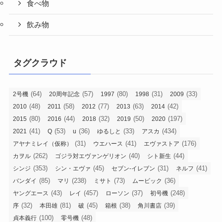
食べ物
飲み物
タグクラウド
(64)
(57)
(80)
(31)
(33)
2号機
20周年記念
1997
1998
2009
(48)
(58)
(77)
(63)
(42)
2010
2011
2012
2013
2014
(80)
(44)
(32)
(50)
(197)
2015
2016
2018
2019
2020
(41)
(53)
(36)
(33)
(434)
2021
Q
u
ゆるしと
アスカ
(31)
(41)
(176)
アヤナミレイ（仮称）
ウエハース
エヴァストア
(262)
(40)
(44)
カヲル
ゴジラ対エヴァンゲリオン
シト新生
(353)
(45)
(31)
(41)
シンジ
シン・エヴァ
セブン-イレブン
ネルフ
(85)
(238)
(73)
(36)
バンダイ
マリ
ミサト
ムービック
(43)
(457)
(37)
(248)
ヤングエース
レイ
ローソン
初号機
(32)
(81)
(45)
(38)
(39)
序
本田雄
破
箱根
角川書店
(100)
(48)
貞本義行
零号機