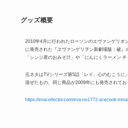
グッズ概要
2010年4月に行われたローソンのエヴァンゲリオ
に発売された『ヱヴァンゲリヲン新劇場版：破』のB
「シンジ君のおみそ汁」や「にんにくラーメン 
元ネタはTVシリーズ第5話「レイ、心のむこうに
混ぜたもの。同じ商品が2009年にも発売されて
https://evacollector.com/eva-no1772-acecook-misa