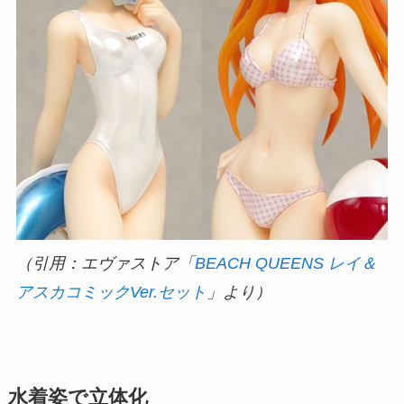
（引用：エヴァストア「
BEACH QUEENS レイ＆
アスカコミックVer.セット
」より）
水着姿で立体化