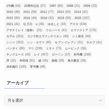
(64)
(57)
(80)
(31)
(33)
2号機
20周年記念
1997
1998
2009
(48)
(58)
(77)
(63)
(42)
2010
2011
2012
2013
2014
(80)
(44)
(32)
(50)
(197)
2015
2016
2018
2019
2020
(41)
(53)
(36)
(33)
(434)
2021
Q
u
ゆるしと
アスカ
(31)
(41)
(176)
アヤナミレイ（仮称）
ウエハース
エヴァストア
(262)
(40)
(44)
カヲル
ゴジラ対エヴァンゲリオン
シト新生
(353)
(45)
(31)
(41)
シンジ
シン・エヴァ
セブン-イレブン
ネルフ
(85)
(238)
(73)
(36)
バンダイ
マリ
ミサト
ムービック
(43)
(457)
(37)
(248)
ヤングエース
レイ
ローソン
初号機
(32)
(81)
(45)
(38)
(39)
序
本田雄
破
箱根
角川書店
(100)
(48)
貞本義行
零号機
アーカイブ
ア
ー