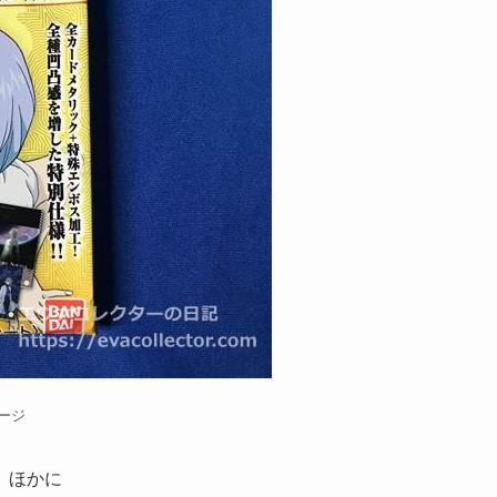
ージ
。ほかに