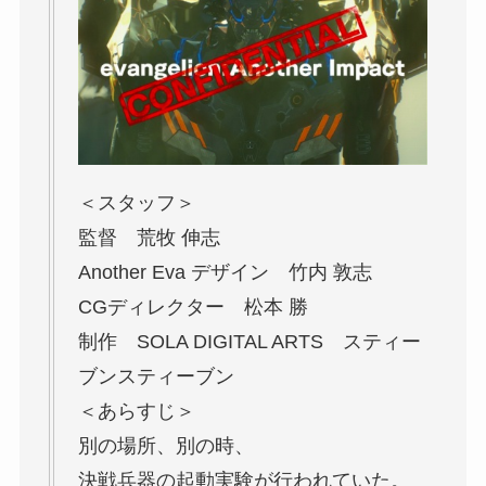
＜スタッフ＞
監督 荒牧 伸志
Another Eva デザイン 竹内 敦志
CGディレクター 松本 勝
制作 SOLA DIGITAL ARTS スティー
ブンスティーブン
＜あらすじ＞
別の場所、別の時、
決戦兵器の起動実験が行われていた。