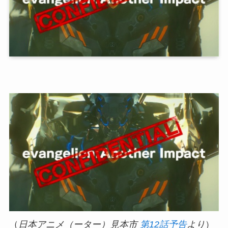
（
日本アニメ（ーター）見本市
第12話予告
より
）