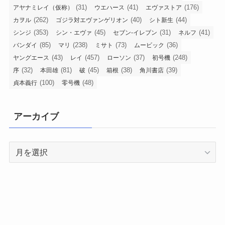
(31)
(41)
(176)
アヤナミレイ（仮称）
ウエハース
エヴァストア
(262)
(40)
(44)
カヲル
ゴジラ対エヴァンゲリオン
シト新生
(353)
(45)
(31)
(41)
シンジ
シン・エヴァ
セブン-イレブン
ネルフ
(85)
(238)
(73)
(36)
バンダイ
マリ
ミサト
ムービック
(43)
(457)
(37)
(248)
ヤングエース
レイ
ローソン
初号機
(32)
(81)
(45)
(38)
(39)
序
本田雄
破
箱根
角川書店
(100)
(48)
貞本義行
零号機
アーカイブ
ア
ー
カ
イ
ブ