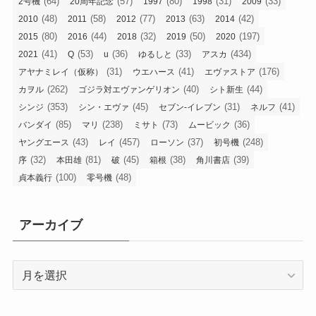
(64)
(57)
(80)
(31)
(33)
2号機
20周年記念
1997
1998
2009
(48)
(58)
(77)
(63)
(42)
2010
2011
2012
2013
2014
(80)
(44)
(32)
(50)
(197)
2015
2016
2018
2019
2020
(41)
(53)
(36)
(33)
(434)
2021
Q
u
ゆるしと
アスカ
(31)
(41)
(176)
アヤナミレイ（仮称）
ウエハース
エヴァストア
(262)
(40)
(44)
カヲル
ゴジラ対エヴァンゲリオン
シト新生
(353)
(45)
(31)
(41)
シンジ
シン・エヴァ
セブン-イレブン
ネルフ
(85)
(238)
(73)
(36)
バンダイ
マリ
ミサト
ムービック
(43)
(457)
(37)
(248)
ヤングエース
レイ
ローソン
初号機
(32)
(81)
(45)
(38)
(39)
序
本田雄
破
箱根
角川書店
(100)
(48)
貞本義行
零号機
アーカイブ
ア
ー
カ