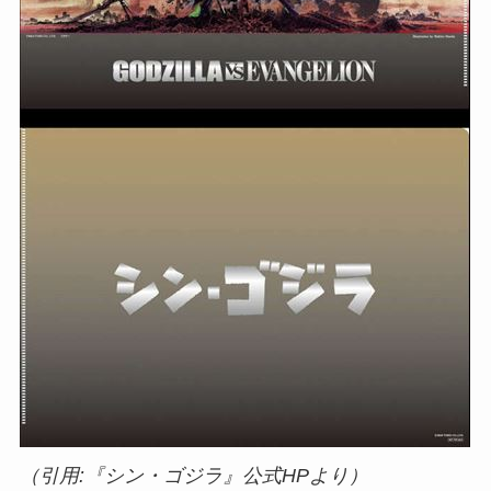
（引用:『シン・ゴジラ』公式HPより）