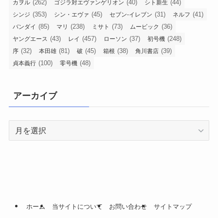
(262)
(40)
(44)
カヲル
ゴジラ対エヴァンゲリオン
シト新生
(353)
(45)
(31)
(41)
シンジ
シン・エヴァ
セブン-イレブン
ネルフ
(85)
(238)
(73)
(36)
バンダイ
マリ
ミサト
ムービック
(43)
(457)
(37)
(248)
ヤングエース
レイ
ローソン
初号機
(32)
(81)
(45)
(38)
(39)
序
本田雄
破
箱根
角川書店
(100)
(48)
貞本義行
零号機
アーカイブ
ア
ー
カ
イ
ブ
ホーム
当サイトについて
お問い合わせ
サイトマップ