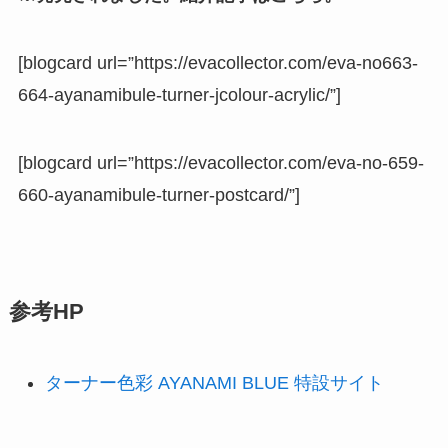
[blogcard url=”https://evacollector.com/eva-no663-
664-ayanamibule-turner-jcolour-acrylic/”]
[blogcard url=”https://evacollector.com/eva-no-659-
660-ayanamibule-turner-postcard/”]
参考HP
ターナー色彩 AYANAMI BLUE 特設サイト