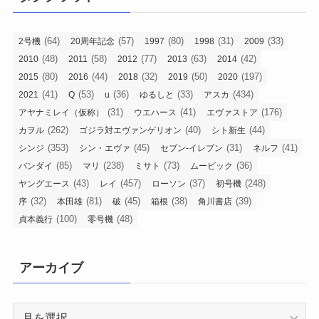
(64)
(57)
(80)
(31)
(33)
2号機
20周年記念
1997
1998
2009
(48)
(58)
(77)
(63)
(42)
2010
2011
2012
2013
2014
(80)
(44)
(32)
(50)
(197)
2015
2016
2018
2019
2020
(41)
(53)
(36)
(33)
(434)
2021
Q
u
ゆるしと
アスカ
(31)
(41)
(176)
アヤナミレイ（仮称）
ウエハース
エヴァストア
(262)
(40)
(44)
カヲル
ゴジラ対エヴァンゲリオン
シト新生
(353)
(45)
(31)
(41)
シンジ
シン・エヴァ
セブン-イレブン
ネルフ
(85)
(238)
(73)
(36)
バンダイ
マリ
ミサト
ムービック
(43)
(457)
(37)
(248)
ヤングエース
レイ
ローソン
初号機
(32)
(81)
(45)
(38)
(39)
序
本田雄
破
箱根
角川書店
(100)
(48)
貞本義行
零号機
アーカイブ
ア