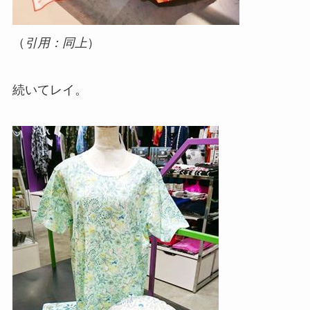
（
引用：同上
）
続いてレイ。