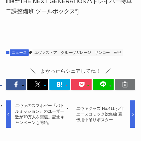
title=”THE NEXT GENERATIONパトレイバー特車
二課整備班 ツールボックス”]
ニュース
エヴァストア
グルーヴガレージ
サンコー
三甲
よかったらシェアしてね！
エヴァのスマホゲー『バト
エヴァグッズ No.411 少年
ルミッション』のユーザー
エースコミック総集編 宣
数が70万人を突破。記念キ
伝用中吊りポスター
ャンペーンも開始。