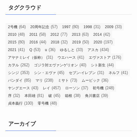
タグクラウド
(64)
(57)
(80)
(31)
(33)
2号機
20周年記念
1997
1998
2009
(48)
(58)
(77)
(63)
(42)
2010
2011
2012
2013
2014
(80)
(44)
(32)
(50)
(197)
2015
2016
2018
2019
2020
(41)
(53)
(36)
(33)
(434)
2021
Q
u
ゆるしと
アスカ
(31)
(41)
(176)
アヤナミレイ（仮称）
ウエハース
エヴァストア
(262)
(40)
(44)
カヲル
ゴジラ対エヴァンゲリオン
シト新生
(353)
(45)
(31)
(41)
シンジ
シン・エヴァ
セブン-イレブン
ネルフ
(85)
(238)
(73)
(36)
バンダイ
マリ
ミサト
ムービック
(43)
(457)
(37)
(248)
ヤングエース
レイ
ローソン
初号機
(32)
(81)
(45)
(38)
(39)
序
本田雄
破
箱根
角川書店
(100)
(48)
貞本義行
零号機
アーカイブ