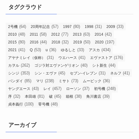
タグクラウド
(64)
(57)
(80)
(31)
(33)
2号機
20周年記念
1997
1998
2009
(48)
(58)
(77)
(63)
(42)
2010
2011
2012
2013
2014
(80)
(44)
(32)
(50)
(197)
2015
2016
2018
2019
2020
(41)
(53)
(36)
(33)
(434)
2021
Q
u
ゆるしと
アスカ
(31)
(41)
(176)
アヤナミレイ（仮称）
ウエハース
エヴァストア
(262)
(40)
(44)
カヲル
ゴジラ対エヴァンゲリオン
シト新生
(353)
(45)
(31)
(41)
シンジ
シン・エヴァ
セブン-イレブン
ネルフ
(85)
(238)
(73)
(36)
バンダイ
マリ
ミサト
ムービック
(43)
(457)
(37)
(248)
ヤングエース
レイ
ローソン
初号機
(32)
(81)
(45)
(38)
(39)
序
本田雄
破
箱根
角川書店
(100)
(48)
貞本義行
零号機
アーカイブ