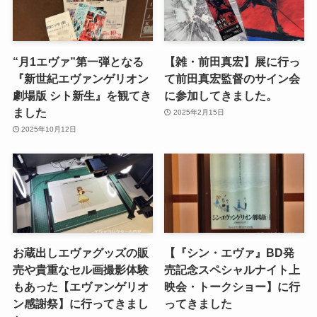
“月1エヴァ”第一弾となる
【雑・前田真宏】展に行っ
『新世紀エヴァンゲリオン
て前田真宏監督のサイン会
劇場版 シト新生』を観てき
に参加してきました。
ました
2025年2月15日
2025年10月12日
お蔵出しエヴァグッズの販
【『シン・エヴァ』BD発
売や貴重なセル画撮影体験
売記念スペシャルナイト上
もあった【エヴァンゲリオ
映会・トークショー】に行
ン感謝祭】に行ってきまし
ってきました