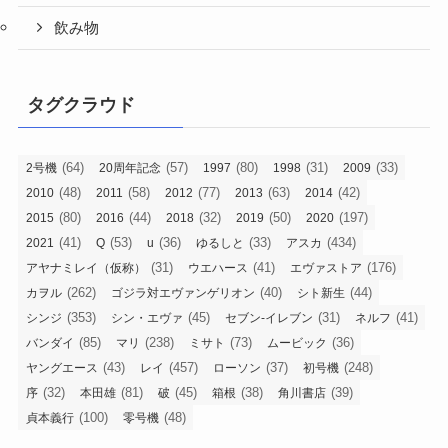
飲み物
タグクラウド
(64)
(57)
(80)
(31)
(33)
2号機
20周年記念
1997
1998
2009
(48)
(58)
(77)
(63)
(42)
2010
2011
2012
2013
2014
(80)
(44)
(32)
(50)
(197)
2015
2016
2018
2019
2020
(41)
(53)
(36)
(33)
(434)
2021
Q
u
ゆるしと
アスカ
(31)
(41)
(176)
アヤナミレイ（仮称）
ウエハース
エヴァストア
(262)
(40)
(44)
カヲル
ゴジラ対エヴァンゲリオン
シト新生
(353)
(45)
(31)
(41)
シンジ
シン・エヴァ
セブン-イレブン
ネルフ
(85)
(238)
(73)
(36)
バンダイ
マリ
ミサト
ムービック
(43)
(457)
(37)
(248)
ヤングエース
レイ
ローソン
初号機
(32)
(81)
(45)
(38)
(39)
序
本田雄
破
箱根
角川書店
(100)
(48)
貞本義行
零号機