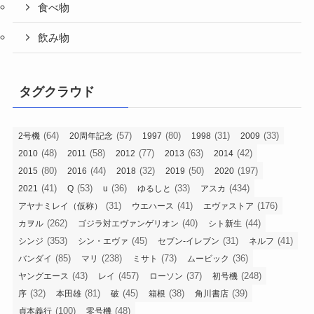
食べ物
飲み物
タグクラウド
(64)
(57)
(80)
(31)
(33)
2号機
20周年記念
1997
1998
2009
(48)
(58)
(77)
(63)
(42)
2010
2011
2012
2013
2014
(80)
(44)
(32)
(50)
(197)
2015
2016
2018
2019
2020
(41)
(53)
(36)
(33)
(434)
2021
Q
u
ゆるしと
アスカ
(31)
(41)
(176)
アヤナミレイ（仮称）
ウエハース
エヴァストア
(262)
(40)
(44)
カヲル
ゴジラ対エヴァンゲリオン
シト新生
(353)
(45)
(31)
(41)
シンジ
シン・エヴァ
セブン-イレブン
ネルフ
(85)
(238)
(73)
(36)
バンダイ
マリ
ミサト
ムービック
(43)
(457)
(37)
(248)
ヤングエース
レイ
ローソン
初号機
(32)
(81)
(45)
(38)
(39)
序
本田雄
破
箱根
角川書店
(100)
(48)
貞本義行
零号機