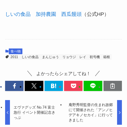
しいの食品 加持農園 西瓜饅頭
（公式HP）
食べ物
2011
しいの食品
まんじゅう
リョウジ
レイ
初号機
箱根
よかったらシェアしてね！
庵野秀明監督の生まれ故郷
エヴァグッズ No.74 富士
にて開催された「アンノヒ
急行 イベント開催記念き
デアキノセカイ」に行って
っぷ
きました