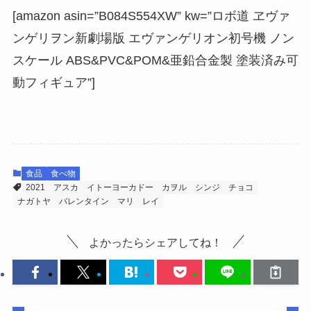
[amazon asin=”B084S554XW” kw=”ロボ道 ヱヴァ
ンゲリヲン新劇場版 エヴァンゲリオン初号機 ノン
スケール ABS&PVC&POM&亜鉛合金製 塗装済み可
動フィギュア”]
食品
食べ物
2021
アスカ
イトーヨーカドー
カヲル
シンジ
チョコ
ナガトヤ
バレンタイン
マリ
レイ
よかったらシェアしてね！