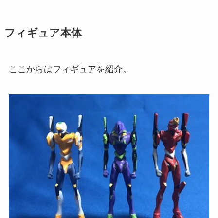
フィギュア本体
ここからはフィギュアを紹介。