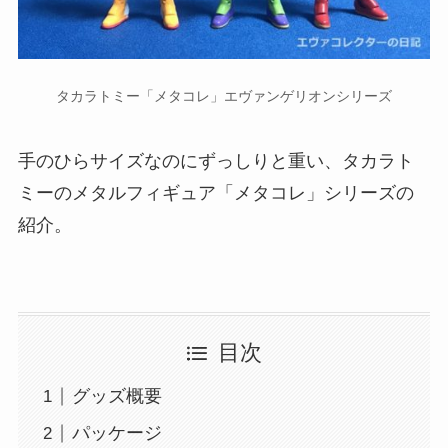
タカラトミー「メタコレ」エヴァンゲリオンシリーズ
手のひらサイズなのにずっしりと重い、タカラト
ミーのメタルフィギュア「メタコレ」シリーズの
紹介。
目次
グッズ概要
パッケージ