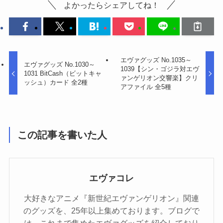
よかったらシェアしてね！
エヴァグッズ No.1035～
エヴァグッズ No.1030～
1039【シン・ゴジラ対エヴ
1031 BitCash（ビットキャ
ァンゲリオン交響楽】クリ
ッシュ）カード 全2種
アファイル 全5種
この記事を書いた人
エヴァコレ
大好きなアニメ『新世紀エヴァンゲリオン』関連
のグッズを、25年以上集めております。ブログで
は、これまで集めたエヴァグッズを紹介しており