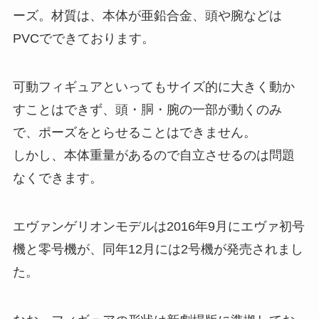
ーズ。材質は、本体が亜鉛合金、頭や腕などは
PVCでできております。
可動フィギュアといってもサイズ的に大きく動か
すことはできず、頭・胴・腕の一部が動くのみ
で、ポーズをとらせることはできません。
しかし、本体重量があるので自立させるのは問題
なくできます。
エヴァンゲリオンモデルは2016年9月にエヴァ初号
機と零号機が、同年12月には2号機が発売されまし
た。