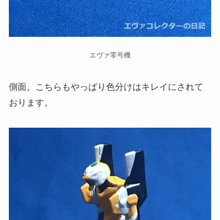
エヴァ零号機
側面。こちらもやっぱり色分けはキレイにされて
おります。