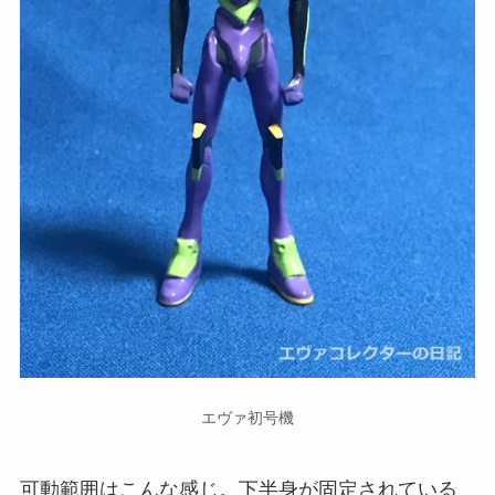
エヴァ初号機
可動範囲はこんな感じ。下半身が固定されている