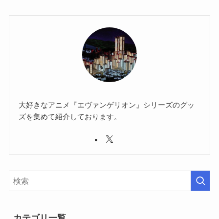
大好きなアニメ『エヴァンゲリオン』シリーズのグッ
ズを集めて紹介しております。
カテゴリ一覧