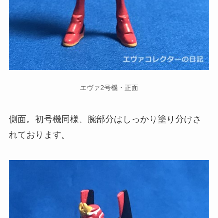
エヴァ2号機・正面
側面。初号機同様、腕部分はしっかり塗り分けさ
れております。