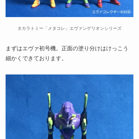
タカラトミー「メタコレ」エヴァンゲリオンシリーズ
まずはエヴァ初号機。正面の塗り分けはけっこう
細かくできております。