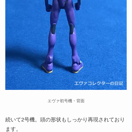
エヴァ初号機・背面
続いて2号機。頭の形状もしっかり再現されており
ます。