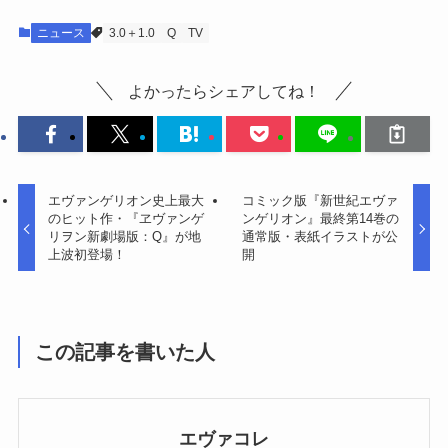
ニュース
3.0＋1.0
Q
TV
よかったらシェアしてね！
エヴァンゲリオン史上最大
コミック版『新世紀エヴァ
のヒット作・『ヱヴァンゲ
ンゲリオン』最終第14巻の
リヲン新劇場版：Q』が地
通常版・表紙イラストが公
上波初登場！
開
この記事を書いた人
エヴァコレ