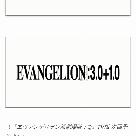
（
『ヱヴァンゲリヲン新劇場版：Q』TV版 次回予