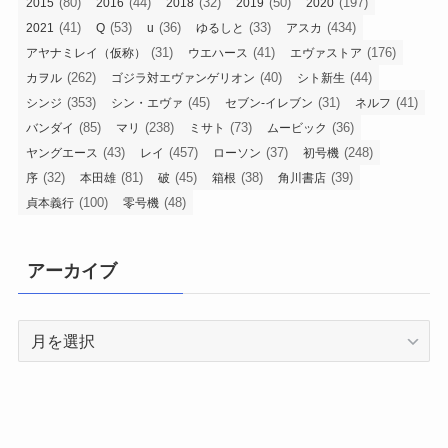
(80)
(44)
(32)
(50)
(197)
2015
2016
2018
2019
2020
(41)
(53)
(36)
(33)
(434)
2021
Q
u
ゆるしと
アスカ
(31)
(41)
(176)
アヤナミレイ（仮称）
ウエハース
エヴァストア
(262)
(40)
(44)
カヲル
ゴジラ対エヴァンゲリオン
シト新生
(353)
(45)
(31)
(41)
シンジ
シン・エヴァ
セブン-イレブン
ネルフ
(85)
(238)
(73)
(36)
バンダイ
マリ
ミサト
ムービック
(43)
(457)
(37)
(248)
ヤングエース
レイ
ローソン
初号機
(32)
(81)
(45)
(38)
(39)
序
本田雄
破
箱根
角川書店
(100)
(48)
貞本義行
零号機
アーカイブ
ア
ー
カ
イ
ブ