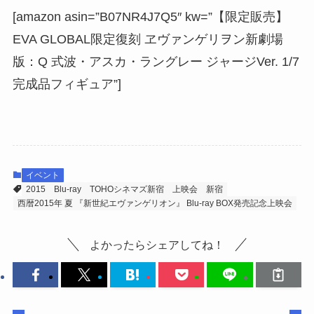
[amazon asin=”B07NR4J7Q5″ kw=”【限定販売】
EVA GLOBAL限定復刻 ヱヴァンゲリヲン新劇場
版：Q 式波・アスカ・ラングレー ジャージVer. 1/7
完成品フィギュア”]
イベント
2015
Blu-ray
TOHOシネマズ新宿
上映会
新宿
西暦2015年 夏 『新世紀エヴァンゲリオン』 Blu-ray BOX発売記念上映会
よかったらシェアしてね！