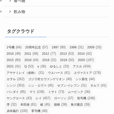
食べ物
飲み物
タグクラウド
(64)
(57)
(80)
(31)
(33)
2号機
20周年記念
1997
1998
2009
(48)
(58)
(77)
(63)
(42)
2010
2011
2012
2013
2014
(80)
(44)
(32)
(50)
(197)
2015
2016
2018
2019
2020
(41)
(53)
(36)
(33)
(434)
2021
Q
u
ゆるしと
アスカ
(31)
(41)
(176)
アヤナミレイ（仮称）
ウエハース
エヴァストア
(262)
(40)
(44)
カヲル
ゴジラ対エヴァンゲリオン
シト新生
(353)
(45)
(31)
(41)
シンジ
シン・エヴァ
セブン-イレブン
ネルフ
(85)
(238)
(73)
(36)
バンダイ
マリ
ミサト
ムービック
(43)
(457)
(37)
(248)
ヤングエース
レイ
ローソン
初号機
(32)
(81)
(45)
(38)
(39)
序
本田雄
破
箱根
角川書店
(100)
(48)
貞本義行
零号機