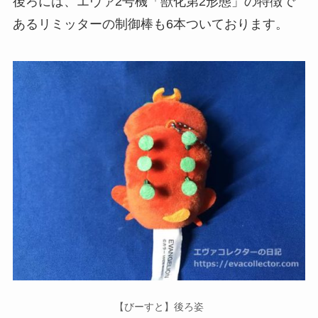
後ろには、エヴァ2号機「獣化第2形態」の特徴で
あるリミッターの制御棒も6本ついております。
【びーすと】後ろ姿