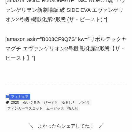
[amazon asin=”B003U6H91E” kw=”ROBOT魂 ヱヴ
ァンゲリヲン新劇場版:破 SIDE EVA エヴァンゲリ
オン2号機 機獣化第2形態 (ザ・ビースト) “]
[amazon asin=”B003CF9Q7S” kw=”リボルテックヤ
マグチ エヴァンゲリオン2号機 獣化第2形態【ザ・
ビースト】”]
フィギュア
2020
ぬいぐるみ
びーすと
ゆるしと
パペラ
フィンガーマスコット
ムービック
指人形
よかったらシェアしてね！