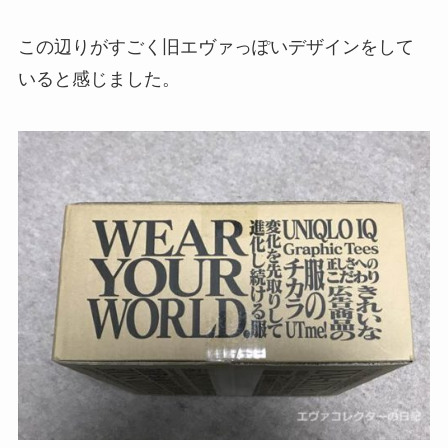
この辺りがすごく旧エヴァっぽいデザインをして
いると感じました。