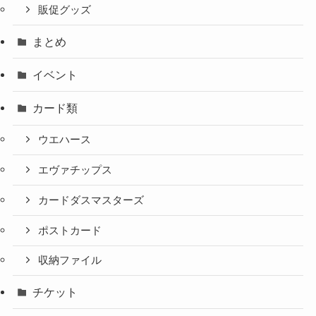
販促グッズ
まとめ
イベント
カード類
ウエハース
エヴァチップス
カードダスマスターズ
ポストカード
収納ファイル
チケット