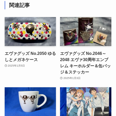
関連記事
エヴァグッズ No.2050 ゆる
エヴァグッズ No.2046～
しとメガネケース
2048 エヴァ30周年エンブ
レム キーホルダー＆缶バッ
2025年1月5日
ジ＆ステッカー
2025年1月3日