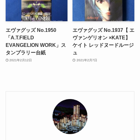
エヴァグッズ No.1950
エヴァグッズ No.1937【 エ
「A.T.FIELD
ヴァンゲリオン ×KATE】
EVANGELION WORK」ス
ケイト レッドヌードルージ
タンプラリー台紙
ュ
2021年2月12日
2021年2月7日