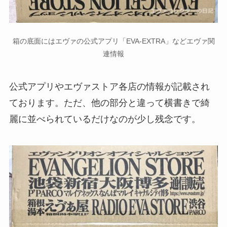
箱の底面にはエヴァの公式アプリ「EVA-EXTRA」などエヴァ関
連情報
公式アプリやエヴァストア各店の情報が記載され
ております。ただ、他の部分と違って横書きで綺
麗に並べられているだけなのが少し残念です。