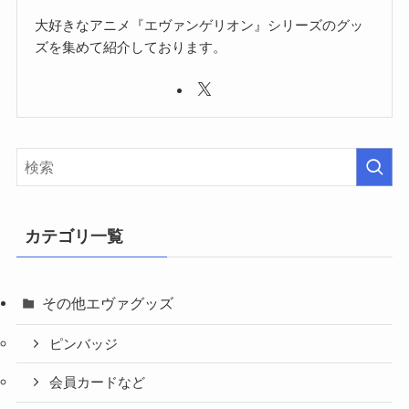
大好きなアニメ『エヴァンゲリオン』シリーズのグッ
ズを集めて紹介しております。
カテゴリ一覧
その他エヴァグッズ
ピンバッジ
会員カードなど