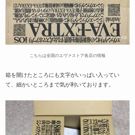
こちらは全国のエヴァストア各店の情報
箱を開けたところにも文字がいっぱい入ってい
て、細かいところまで気が利いております。