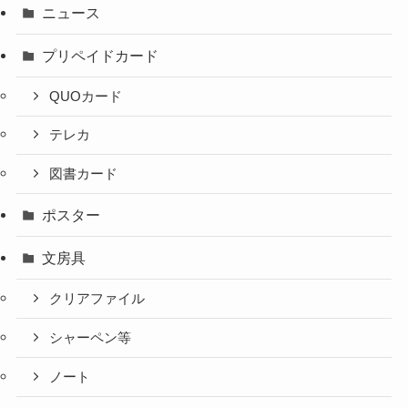
ニュース
プリペイドカード
QUOカード
テレカ
図書カード
ポスター
文房具
クリアファイル
シャーペン等
ノート