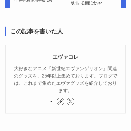
年 缶色校正用平板 2枚
版:||』公開記念ver.
この記事を書いた人
エヴァコレ
大好きなアニメ『新世紀エヴァンゲリオン』関連
のグッズを、25年以上集めております。ブログで
は、これまで集めたエヴァグッズを紹介しており
ます。