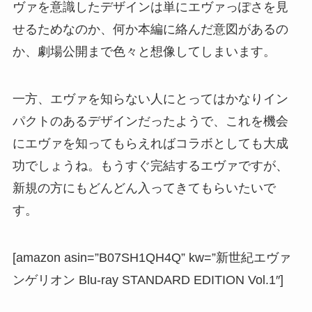
ヴァを意識したデザインは単にエヴァっぽさを見
せるためなのか、何か本編に絡んだ意図があるの
か、劇場公開まで色々と想像してしまいます。
一方、エヴァを知らない人にとってはかなりイン
パクトのあるデザインだったようで、これを機会
にエヴァを知ってもらえればコラボとしても大成
功でしょうね。もうすぐ完結するエヴァですが、
新規の方にもどんどん入ってきてもらいたいで
す。
[amazon asin=”B07SH1QH4Q” kw=”新世紀エヴァ
ンゲリオン Blu-ray STANDARD EDITION Vol.1″]