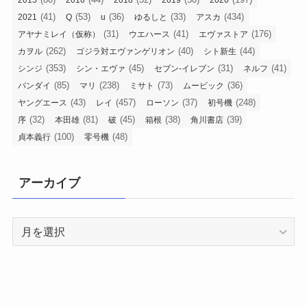
2015
2016
2018
2019
2020
(41)
(53)
(36)
(33)
(434)
2021
Q
u
ゆるしと
アスカ
(31)
(41)
(176)
アヤナミレイ（仮称）
ウエハース
エヴァストア
(262)
(40)
(44)
カヲル
ゴジラ対エヴァンゲリオン
シト新生
(353)
(45)
(31)
(41)
シンジ
シン・エヴァ
セブン-イレブン
ネルフ
(85)
(238)
(73)
(36)
バンダイ
マリ
ミサト
ムービック
(43)
(457)
(37)
(248)
ヤングエース
レイ
ローソン
初号機
(32)
(81)
(45)
(38)
(39)
序
本田雄
破
箱根
角川書店
(100)
(48)
貞本義行
零号機
アーカイブ
ア
ー
カ
イ
ブ