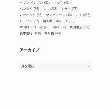
セブン-イレブン
(31)
ネルフ
(41)
バンダイ
(85)
マリ
(238)
ミサト
(73)
ムービック
(36)
ヤングエース
(43)
レイ
(457)
ローソン
(37)
初号機
(248)
序
(32)
本田雄
(81)
破
(45)
箱根
(38)
角川書店
(39)
貞本義行
(100)
零号機
(48)
アーカイブ
ま
ア
ー
カ
イ
ブ