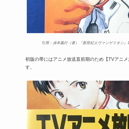
引用：貞本義行（著）『新世紀エヴァンゲリオン』19
初版の帯にはアニメ放送直前期のため【TVアニメ
す。