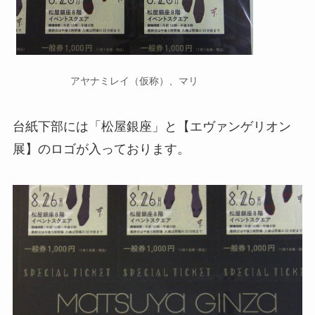
アヤナミレイ（仮称）、マリ
台紙下部には「松屋銀座」と【エヴァンゲリオン
展】のロゴが入っております。