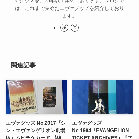
のグッズを、25年以上集めております。ブログで
は、これまで集めたエヴァグッズを紹介しており
ます。
関連記事
エヴァグッズ No.2017『シ
エヴァグッズ
ン・エヴァンゲリオン劇場
No.1904「EVANGELION
版』ムビチケカード 【線
TICKET ARCHIVES」『ヱ