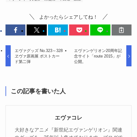
よかったらシェアしてね！
エヴァグッズ No.323～328
エヴァンゲリオン20周年記
ヱヴァ原画展 ポストカー
念サイト「route 2015」が
ド第二弾
公開。
この記事を書いた人
エヴァコレ
大好きなアニメ『新世紀エヴァンゲリオン』関連