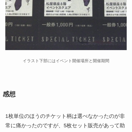
イラスト下部にはイベント開催場所と開催期間
感想
1枚単位のほうのチケット柄は選べなかったのが非
常に痛かったのですが、5枚セット販売があって助