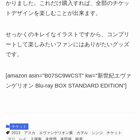
かりました。これだけ購入すれば、全部のチケッ
トデザインを楽しむことが出来ます。
せっかくのキレイなイラストですから、コンプリ
ートして楽しみたいファンにはありがたいグッズ
です。
[amazon asin=”B07SC9WCST” kw=”新世紀エヴァ
ンゲリオン Blu-ray BOX STANDARD EDITION”]
チケット
2013
アスカ
エヴァンゲリオン展
カヲル
シンジ
チケット
マリ
レイ
入場券
未使用
本田雄
銀座