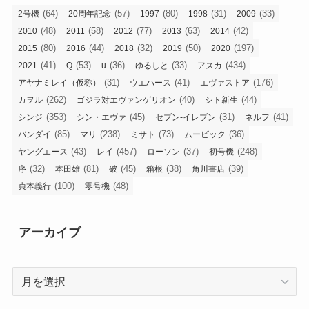
(64)
(57)
(80)
(31)
(33)
2号機
20周年記念
1997
1998
2009
(48)
(58)
(77)
(63)
(42)
2010
2011
2012
2013
2014
(80)
(44)
(32)
(50)
(197)
2015
2016
2018
2019
2020
(41)
(53)
(36)
(33)
(434)
2021
Q
u
ゆるしと
アスカ
(31)
(41)
(176)
アヤナミレイ（仮称）
ウエハース
エヴァストア
(262)
(40)
(44)
カヲル
ゴジラ対エヴァンゲリオン
シト新生
(353)
(45)
(31)
(41)
シンジ
シン・エヴァ
セブン-イレブン
ネルフ
(85)
(238)
(73)
(36)
バンダイ
マリ
ミサト
ムービック
(43)
(457)
(37)
(248)
ヤングエース
レイ
ローソン
初号機
(32)
(81)
(45)
(38)
(39)
序
本田雄
破
箱根
角川書店
(100)
(48)
貞本義行
零号機
アーカイブ
ア
ー
カ