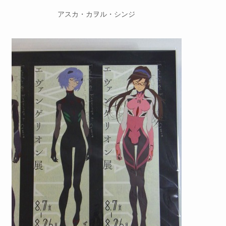
アスカ・カヲル・シンジ