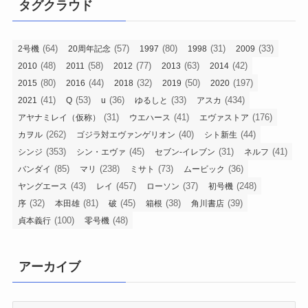
タグクラウド
(64)
(57)
(80)
(31)
(33)
2号機
20周年記念
1997
1998
2009
(48)
(58)
(77)
(63)
(42)
2010
2011
2012
2013
2014
(80)
(44)
(32)
(50)
(197)
2015
2016
2018
2019
2020
(41)
(53)
(36)
(33)
(434)
2021
Q
u
ゆるしと
アスカ
(31)
(41)
(176)
アヤナミレイ（仮称）
ウエハース
エヴァストア
(262)
(40)
(44)
カヲル
ゴジラ対エヴァンゲリオン
シト新生
(353)
(45)
(31)
(41)
シンジ
シン・エヴァ
セブン-イレブン
ネルフ
(85)
(238)
(73)
(36)
バンダイ
マリ
ミサト
ムービック
(43)
(457)
(37)
(248)
ヤングエース
レイ
ローソン
初号機
(32)
(81)
(45)
(38)
(39)
序
本田雄
破
箱根
角川書店
(100)
(48)
貞本義行
零号機
アーカイブ