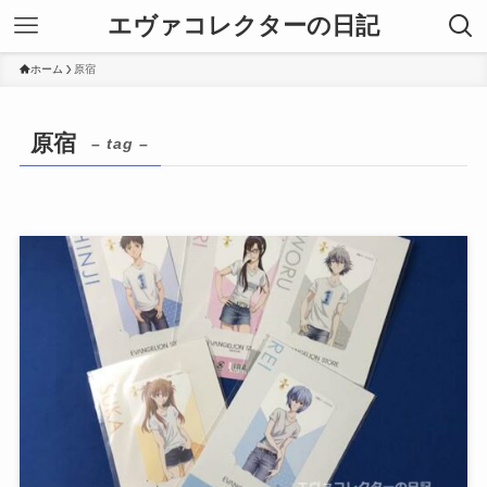
エヴァコレクターの日記
ホーム
原宿
原宿
– tag –