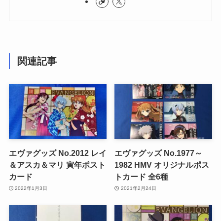
関連記事
エヴァグッズ No.2012 レイ
エヴァグッズ No.1977～
＆アスカ＆マリ 寅年ポスト
1982 HMV オリジナルポス
カード
トカード 全6種
2022年1月3日
2021年2月24日