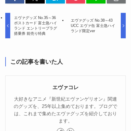
エヴァグッズ No.35～36
エヴァグッズ No.38～43
ポストカード 富士急ハイ
UCC エヴァ缶 富士急ハイ
ランド エントリープラグ
ランド限定ver
搭乗券 前売り特典
この記事を書いた人
エヴァコレ
大好きなアニメ『新世紀エヴァンゲリオン』関連
のグッズを、25年以上集めております。ブログで
は、これまで集めたエヴァグッズを紹介しており
ます。