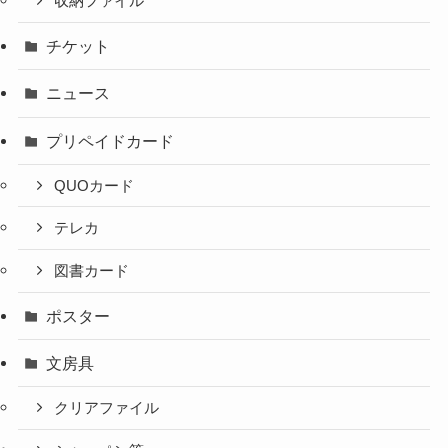
収納ファイル
チケット
ニュース
プリペイドカード
QUOカード
テレカ
図書カード
ポスター
文房具
クリアファイル