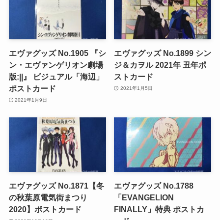
エヴァグッズ No.1905 『シ
エヴァグッズ No.1899 シン
ン・エヴァンゲリオン劇場
ジ＆カヲル 2021年 丑年ポ
版:||』 ビジュアル「海辺」
ストカード
ポストカード
2021年1月5日
2021年1月9日
エヴァグッズ No.1871【冬
エヴァグッズ No.1788
の秋葉原電気街まつり
「EVANGELION
2020】ポストカード
FINALLY」特典 ポストカ