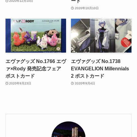
ード
2020年12月10日
2020年10月10日
エヴァグッズ No.1766 エヴ
エヴァグッズ No.1738
ァ×Rody 発売記念フェア
EVANGELION Millennials
ポストカード
2 ポストカード
2020年9月23日
2020年9月4日