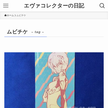
エヴァコレクターの日記
ホーム
ムビチケ
ムビチケ
– tag –