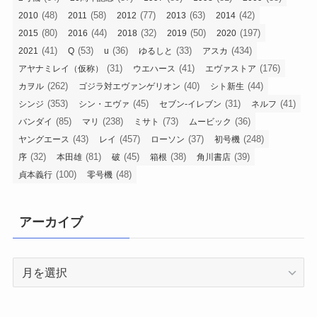
(48)
(58)
(77)
(63)
(42)
2010
2011
2012
2013
2014
(80)
(44)
(32)
(50)
(197)
2015
2016
2018
2019
2020
(41)
(53)
(36)
(33)
(434)
2021
Q
u
ゆるしと
アスカ
(31)
(41)
(176)
アヤナミレイ（仮称）
ウエハース
エヴァストア
(262)
(40)
(44)
カヲル
ゴジラ対エヴァンゲリオン
シト新生
(353)
(45)
(31)
(41)
シンジ
シン・エヴァ
セブン-イレブン
ネルフ
(85)
(238)
(73)
(36)
バンダイ
マリ
ミサト
ムービック
(43)
(457)
(37)
(248)
ヤングエース
レイ
ローソン
初号機
(32)
(81)
(45)
(38)
(39)
序
本田雄
破
箱根
角川書店
(100)
(48)
貞本義行
零号機
アーカイブ
ア
ー
カ