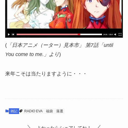
(
「日本アニメ（ーター）見本市」 第7話「until
You come to me.」より
)
来年こそは当たりますように・・・
雑記
RADIO EVA
福袋
落選
よかったらシェアしてね！