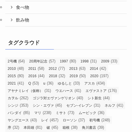
食べ物
飲み物
タグクラウド
(64)
(57)
(80)
(31)
(33)
2号機
20周年記念
1997
1998
2009
(48)
(58)
(77)
(63)
(42)
2010
2011
2012
2013
2014
(80)
(44)
(32)
(50)
(197)
2015
2016
2018
2019
2020
(41)
(53)
(36)
(33)
(434)
2021
Q
u
ゆるしと
アスカ
(31)
(41)
(176)
アヤナミレイ（仮称）
ウエハース
エヴァストア
(262)
(40)
(44)
カヲル
ゴジラ対エヴァンゲリオン
シト新生
(353)
(45)
(31)
(41)
シンジ
シン・エヴァ
セブン-イレブン
ネルフ
(85)
(238)
(73)
(36)
バンダイ
マリ
ミサト
ムービック
(43)
(457)
(37)
(248)
ヤングエース
レイ
ローソン
初号機
(32)
(81)
(45)
(38)
(39)
序
本田雄
破
箱根
角川書店