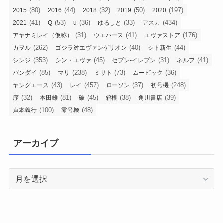
(80)
(44)
(32)
(50)
(197)
2015
2016
2018
2019
2020
(41)
(53)
(36)
(33)
(434)
2021
Q
u
ゆるしと
アスカ
(31)
(41)
(176)
アヤナミレイ（仮称）
ウエハース
エヴァストア
(262)
(40)
(44)
カヲル
ゴジラ対エヴァンゲリオン
シト新生
(353)
(45)
(31)
(41)
シンジ
シン・エヴァ
セブン-イレブン
ネルフ
(85)
(238)
(73)
(36)
バンダイ
マリ
ミサト
ムービック
(43)
(457)
(37)
(248)
ヤングエース
レイ
ローソン
初号機
(32)
(81)
(45)
(38)
(39)
序
本田雄
破
箱根
角川書店
(100)
(48)
貞本義行
零号機
アーカイブ
ア
ー
カ
イ