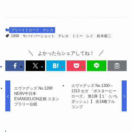
プリペイドカード
テレカ
1998
サバイバーショット
テレカ
トミー
レイ
鈴木俊二
よかったらシェアしてね！
エヴァグッズ No.1300～
エヴァグッズ No.1298
1313 セガ 「ポスターヒー
NERV中日本
ローズ」 第1弾【１´（いち
EVANGELION足柄 スタン
ダッシュ）】 全14種フル
プラリー台紙
コンプ