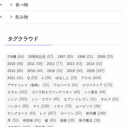
食べ物
飲み物
タグクラウド
(64)
(57)
(80)
(31)
(33)
2号機
20周年記念
1997
1998
2009
(48)
(58)
(77)
(63)
(42)
2010
2011
2012
2013
2014
(80)
(44)
(32)
(50)
(197)
2015
2016
2018
2019
2020
(41)
(53)
(36)
(33)
(434)
2021
Q
u
ゆるしと
アスカ
(31)
(41)
(176)
アヤナミレイ（仮称）
ウエハース
エヴァストア
(262)
(40)
(44)
カヲル
ゴジラ対エヴァンゲリオン
シト新生
(353)
(45)
(31)
(41)
シンジ
シン・エヴァ
セブン-イレブン
ネルフ
(85)
(238)
(73)
(36)
バンダイ
マリ
ミサト
ムービック
(43)
(457)
(37)
(248)
ヤングエース
レイ
ローソン
初号機
(32)
(81)
(45)
(38)
(39)
序
本田雄
破
箱根
角川書店