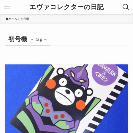
エヴァコレクターの日記
ホーム
初号機
初号機
– tag –