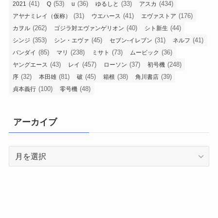
(41)
(53)
(36)
(33)
(434)
2021
Q
u
ゆるしと
アスカ
(31)
(41)
(176)
アヤナミレイ（仮称）
ウエハース
エヴァストア
(262)
(40)
(44)
カヲル
ゴジラ対エヴァンゲリオン
シト新生
(353)
(45)
(31)
(41)
シンジ
シン・エヴァ
セブン-イレブン
ネルフ
(85)
(238)
(73)
(36)
バンダイ
マリ
ミサト
ムービック
(43)
(457)
(37)
(248)
ヤングエース
レイ
ローソン
初号機
(32)
(81)
(45)
(38)
(39)
序
本田雄
破
箱根
角川書店
(100)
(48)
貞本義行
零号機
アーカイブ
ア
ー
カ
イ
ブ