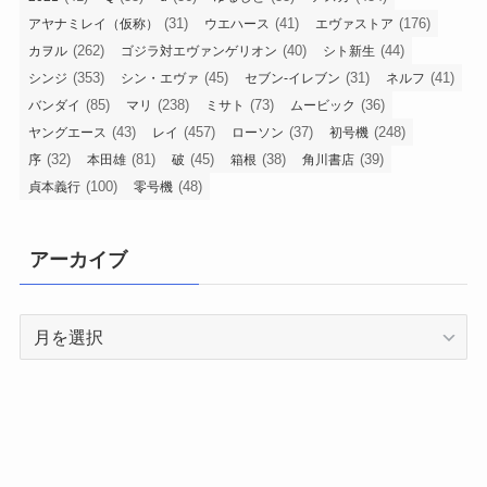
(31)
(41)
(176)
アヤナミレイ（仮称）
ウエハース
エヴァストア
(262)
(40)
(44)
カヲル
ゴジラ対エヴァンゲリオン
シト新生
(353)
(45)
(31)
(41)
シンジ
シン・エヴァ
セブン-イレブン
ネルフ
(85)
(238)
(73)
(36)
バンダイ
マリ
ミサト
ムービック
(43)
(457)
(37)
(248)
ヤングエース
レイ
ローソン
初号機
(32)
(81)
(45)
(38)
(39)
序
本田雄
破
箱根
角川書店
(100)
(48)
貞本義行
零号機
アーカイブ
ア
ー
カ
イ
ブ