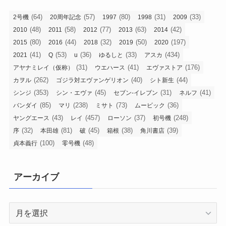
(64)
(57)
(80)
(31)
(33)
2号機
20周年記念
1997
1998
2009
(48)
(58)
(77)
(63)
(42)
2010
2011
2012
2013
2014
(80)
(44)
(32)
(50)
(197)
2015
2016
2018
2019
2020
(41)
(53)
(36)
(33)
(434)
2021
Q
u
ゆるしと
アスカ
(31)
(41)
(176)
アヤナミレイ（仮称）
ウエハース
エヴァストア
(262)
(40)
(44)
カヲル
ゴジラ対エヴァンゲリオン
シト新生
(353)
(45)
(31)
(41)
シンジ
シン・エヴァ
セブン-イレブン
ネルフ
(85)
(238)
(73)
(36)
バンダイ
マリ
ミサト
ムービック
(43)
(457)
(37)
(248)
ヤングエース
レイ
ローソン
初号機
(32)
(81)
(45)
(38)
(39)
序
本田雄
破
箱根
角川書店
(100)
(48)
貞本義行
零号機
アーカイブ
ア
ー