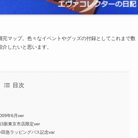
補完マップ。色々なイベントやグッズの付録としてこれまで数
紹介したいと思います。
目次
9年6月ver
3新東京市店限定ver
小田急ラッピングバス記念var