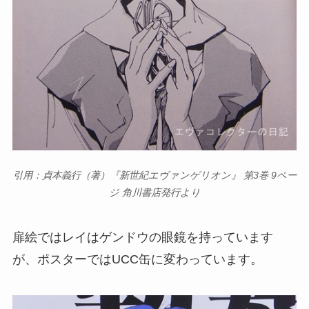
引用：貞本義行（著）『新世紀エヴァンゲリオン』 第3巻 9ペー
ジ 角川書店発行より
扉絵ではレイはゲンドウの眼鏡を持っています
が、ポスターではUCC缶に変わっています。