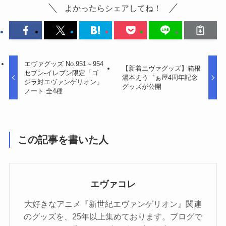
よかったらシェアしてね！
エヴァグッズ No.951～954
【新着エヴァグッズ】箱根
セブン-イレブン限定「ゴ
湯本えう゛ぁ屋4周年記念
ジラ対エヴァンゲリオン」
グッズが公開
ノート 全4種
この記事を書いた人
エヴァコレ
大好きなアニメ『新世紀エヴァンゲリオン』関連
のグッズを、25年以上集めております。ブログで