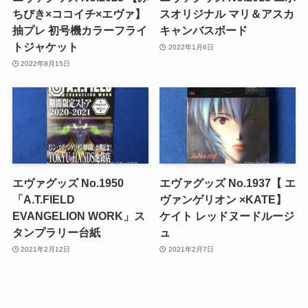
ちびき×ココイチ×エヴァ】
スオリジナル マリ＆アスカ
抽プレ 初号機カラーフライ
キャンバスボード
トジャケット
2022年1月6日
2022年8月15日
エヴァグッズ No.1950
エヴァグッズ No.1937【 エ
「A.T.FIELD
ヴァンゲリオン ×KATE】
EVANGELION WORK」ス
ケイト レッドヌードルージ
タンプラリー台紙
ュ
2021年2月12日
2021年2月7日