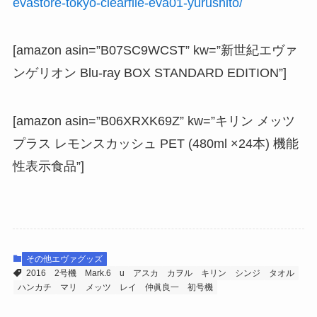
evastore-tokyo-clearfile-eva01-yurushito/
[amazon asin=”B07SC9WCST” kw=”新世紀エヴァ
ンゲリオン Blu-ray BOX STANDARD EDITION”]
[amazon asin=”B06XRXK69Z” kw=”キリン メッツ
プラス レモンスカッシュ PET (480ml ×24本) 機能
性表示食品”]
その他エヴァグッズ
2016
2号機
Mark.6
u
アスカ
カヲル
キリン
シンジ
タオル
ハンカチ
マリ
メッツ
レイ
仲眞良一
初号機