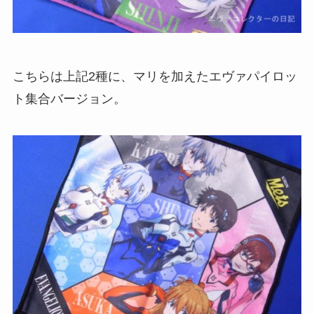
こちらは上記2種に、マリを加えたエヴァパイロッ
ト集合バージョン。