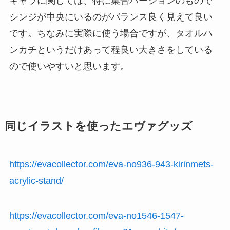
キャラに関しては、特に集合バージョンのもので
シンジが中央にいるのがバランス良く見えて良い
です。ちなみに実際に使う場合ですが、タオルハ
ンカチというだけあって程良い大きさをしている
ので使いやすいと思います。
同じイラストを使ったエヴァグッズ
https://evacollector.com/eva-no936-943-kirinmets-
acrylic-stand/
https://evacollector.com/eva-no1546-1547-