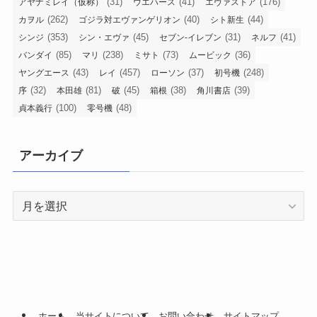
(31)
(41)
(176)
アヤナミレイ（仮称）
ウエハース
エヴァストア
(262)
(40)
(44)
カヲル
ゴジラ対エヴァンゲリオン
シト新生
(353)
(45)
(31)
(41)
シンジ
シン・エヴァ
セブン-イレブン
ネルフ
(85)
(238)
(73)
(36)
バンダイ
マリ
ミサト
ムービック
(43)
(457)
(37)
(248)
ヤングエース
レイ
ローソン
初号機
(32)
(81)
(45)
(38)
(39)
序
本田雄
破
箱根
角川書店
(100)
(48)
貞本義行
零号機
アーカイブ
ア
ー
カ
イ
ブ
ホーム
当サイトについて
お問い合わせ
サイトマップ