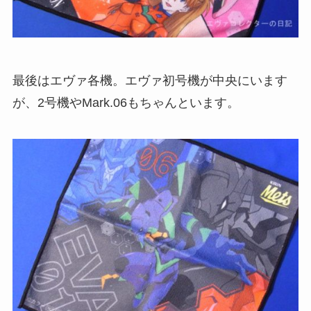
最後はエヴァ各機。エヴァ初号機が中央にいます
が、2号機やMark.06もちゃんといます。