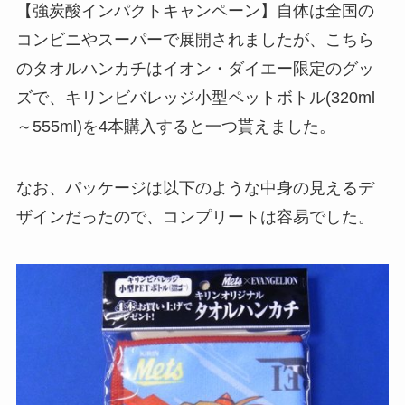
【強炭酸インパクトキャンペーン】自体は全国の
コンビニやスーパーで展開されましたが、こちら
のタオルハンカチはイオン・ダイエー限定のグッ
ズで、キリンビバレッジ小型ペットボトル(320ml
～555ml)を4本購入すると一つ貰えました。
なお、パッケージは以下のような中身の見えるデ
ザインだったので、コンプリートは容易でした。