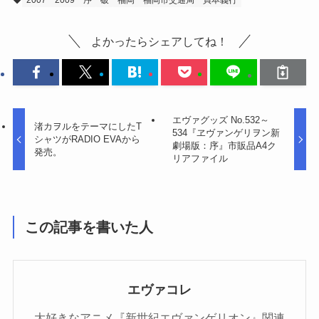
2007
2009
序
破
福岡
福岡市交通局
貞本義行
よかったらシェアしてね！
エヴァグッズ No.532～
渚カヲルをテーマにしたT
534『ヱヴァンゲリヲン新
シャツがRADIO EVAから
劇場版：序』市販品A4ク
発売。
リアファイル
この記事を書いた人
エヴァコレ
大好きなアニメ『新世紀エヴァンゲリオン』関連