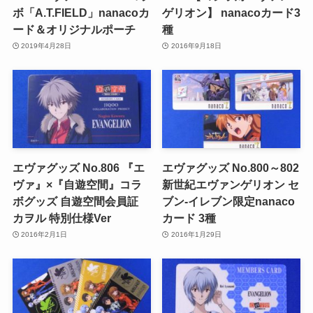
ボ「A.T.FIELD」nanacoカ
ゲリオン】 nanacoカード3
ード＆オリジナルポーチ
種
2019年4月28日
2016年9月18日
エヴァグッズ No.806 『エ
エヴァグッズ No.800～802
ヴァ』×『自遊空間』コラ
新世紀エヴァンゲリオン セ
ボグッズ 自遊空間会員証
ブン-イレブン限定nanaco
カヲル 特別仕様Ver
カード 3種
2016年2月1日
2016年1月29日