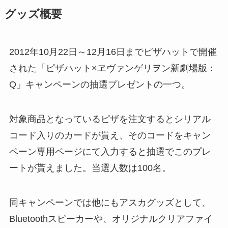
グッズ概要
2012年10月22日～12月16日までピザハットで開催
された「ピザハット×ヱヴァンゲリヲン新劇場版：
Q」キャンペーンの抽選プレゼントの一つ。
対象商品となっているピザを注文するとシリアル
コード入りのカードが貰え、そのコードをキャン
ペーン専用ページにて入力すると抽選でこのプレ
ートが貰えました。当選人数は100名。
同キャンペーンでは他にもアスカグッズとして、
Bluetoothスピーカーや、オリジナルクリアファイ