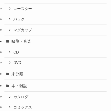
コースター
バック
マグカップ
映像・音楽
CD
DVD
未分類
本・雑誌
カタログ
コミックス