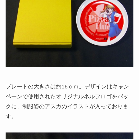
プレートの大きさは約16ｃｍ。デザインはキャン
ペーンで使用されたオリジナルネルフロゴをバッ
クに、制服姿のアスカのイラストが入っておりま
す。