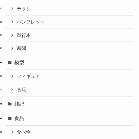
チラシ
パンフレット
単行本
新聞
模型
フィギュア
食玩
雑記
食品
食べ物