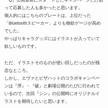
『Q』公開直前にスタートしたキャンペーンだけあ
って応募した人も多かったと思います。
個人的にはこちらのプレートは、上位だった
「Bluetoothスピーカー」よりも物欲ゲージが高め
でした。
やっぱりキャラグッズにはイラストが入っていて
欲しいものです。
ただ、イラストそのものが使い回しだったのが残
念なところ。
しかし、エヴァとピザハットのコラボキャンペー
ンは『序』・『破』と劇場公開のたびに行われて
いるので、次回『シン』の公開時にオリジナルイ
ラストを期待したいと思います。