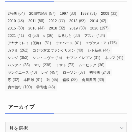
(64)
(57)
(80)
(31)
(33)
2号機
20周年記念
1997
1998
2009
(48)
(58)
(77)
(63)
(42)
2010
2011
2012
2013
2014
(80)
(44)
(32)
(50)
(197)
2015
2016
2018
2019
2020
(41)
(53)
(36)
(33)
(434)
2021
Q
u
ゆるしと
アスカ
(31)
(41)
(176)
アヤナミレイ（仮称）
ウエハース
エヴァストア
(262)
(40)
(44)
カヲル
ゴジラ対エヴァンゲリオン
シト新生
(353)
(45)
(31)
(41)
シンジ
シン・エヴァ
セブン-イレブン
ネルフ
(85)
(238)
(73)
(36)
バンダイ
マリ
ミサト
ムービック
(43)
(457)
(37)
(248)
ヤングエース
レイ
ローソン
初号機
(32)
(81)
(45)
(38)
(39)
序
本田雄
破
箱根
角川書店
(100)
(48)
貞本義行
零号機
アーカイブ
ア