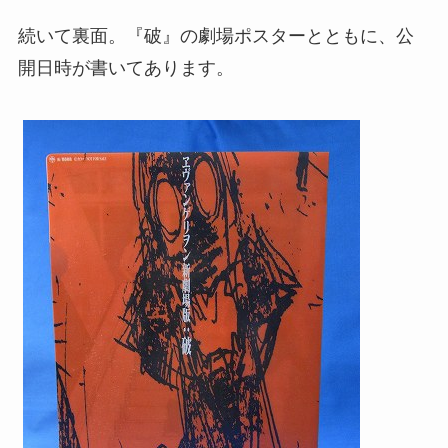
続いて裏面。『破』の劇場ポスターとともに、公
開日時が書いてあります。