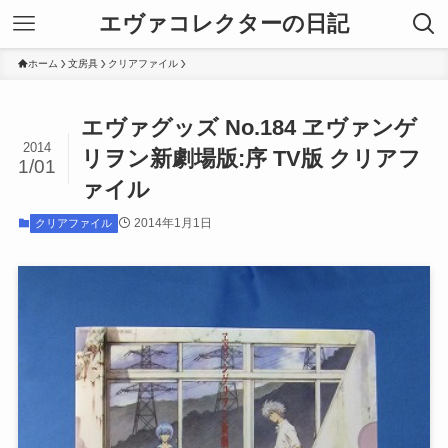
エヴァコレクターの日記
ホーム
文房具
クリアファイル
エヴァグッズ No.184 ヱヴァンゲ
2014
リヲン新劇場版:序 TV版 クリアフ
1/01
ァイル
2014年1月1日
クリアファイル