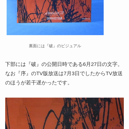
裏面には『破』のビジュアル
下部には『破』の公開日時である6月27日の文字。
なお『序』のTV版放送は7月3日でしたからTV放送
のほうが若干遅かったです。