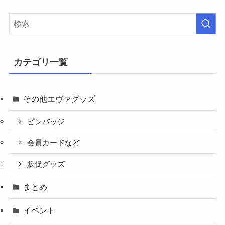
カテゴリ一覧
その他エヴァグッズ
ピンバッジ
会員カードなど
販促グッズ
まとめ
イベント