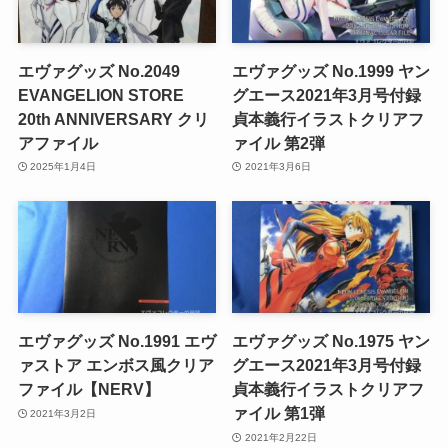
エヴァグッズ No.2049
エヴァグッズ No.1999 ヤン
EVANGELION STORE
グエース2021年3月号付録
20th ANNIVERSARY クリ
貞本義行イラストクリアフ
アファイル
ァイル 第2弾
2025年1月4日
2021年3月6日
エヴァグッズ No.1991 エヴ
エヴァグッズ No.1975 ヤン
ァストア エンボス風クリア
グエース2021年3月号付録
ファイル【NERV】
貞本義行イラストクリアフ
ァイル 第1弾
2021年3月2日
2021年2月22日