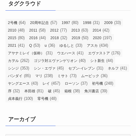
タグクラウド
(64)
(57)
(80)
(31)
(33)
2号機
20周年記念
1997
1998
2009
(48)
(58)
(77)
(63)
(42)
2010
2011
2012
2013
2014
(80)
(44)
(32)
(50)
(197)
2015
2016
2018
2019
2020
(41)
(53)
(36)
(33)
(434)
2021
Q
u
ゆるしと
アスカ
(31)
(41)
(176)
アヤナミレイ（仮称）
ウエハース
エヴァストア
(262)
(40)
(44)
カヲル
ゴジラ対エヴァンゲリオン
シト新生
(353)
(45)
(31)
(41)
シンジ
シン・エヴァ
セブン-イレブン
ネルフ
(85)
(238)
(73)
(36)
バンダイ
マリ
ミサト
ムービック
(43)
(457)
(37)
(248)
ヤングエース
レイ
ローソン
初号機
(32)
(81)
(45)
(38)
(39)
序
本田雄
破
箱根
角川書店
(100)
(48)
貞本義行
零号機
アーカイブ