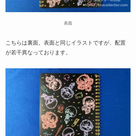
表面
こちらは裏面。表面と同じイラストですが、配置
が若干異なっております。