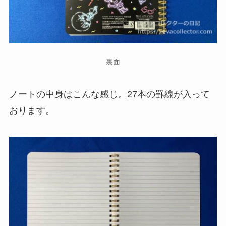
裏面
ノートの中身はこんな感じ。27本の罫線が入って
おります。