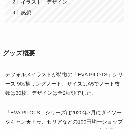
イラスト・デザイン
感想
グッズ概要
デフォルメイラストが特徴の「EVA PILOTS」シリ
ーズ 90s柄リングノート。サイズはA5でノート枚
数は30枚。デザインは全2種類でした。
「EVA PILOTS」シリーズは2020年7月にダイソー
やキャン★ドゥ、セリアなどの100円均一ショップ