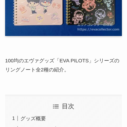
100均のエヴァグッズ「EVA PILOTS」シリーズの
リングノート全2種の紹介。
目次
グッズ概要