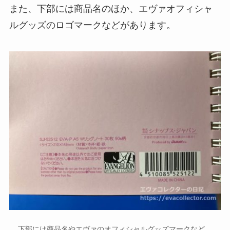
また、下部には商品名のほか、エヴァオフィシャ
ルグッズのロゴマークなどがあります。
下部には商品名やエヴァのオフィシャルグッズマークなど。