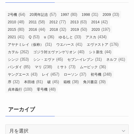
(64)
(57)
(80)
(31)
(33)
2号機
20周年記念
1997
1998
2009
(48)
(58)
(77)
(63)
(42)
2010
2011
2012
2013
2014
(80)
(44)
(32)
(50)
(197)
2015
2016
2018
2019
2020
(41)
(53)
(36)
(33)
(434)
2021
Q
u
ゆるしと
アスカ
(31)
(41)
(176)
アヤナミレイ（仮称）
ウエハース
エヴァストア
(262)
(40)
(44)
カヲル
ゴジラ対エヴァンゲリオン
シト新生
(353)
(45)
(31)
(41)
シンジ
シン・エヴァ
セブン-イレブン
ネルフ
(85)
(238)
(73)
(36)
バンダイ
マリ
ミサト
ムービック
(43)
(457)
(37)
(248)
ヤングエース
レイ
ローソン
初号機
(32)
(81)
(45)
(38)
(39)
序
本田雄
破
箱根
角川書店
(100)
(48)
貞本義行
零号機
アーカイブ
ア