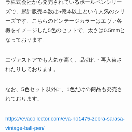
ラ株式会社から発売されているボールペンシリー
ズで、累計販売本数は5億本以上という人気のシリ
ーズです。こちらのビンテージカラーはエヴァ各
機をイメージした5色のセットで、太さは0.5mmと
なっております。
エヴァストアでも人気が高く、品切れ・再入荷さ
れたりしております。
なお、5色セット以外に、1色だけの商品も発売さ
れております。
https://evacollector.com/eva-no1475-zebra-sarasa-
vintage-ball-pen/