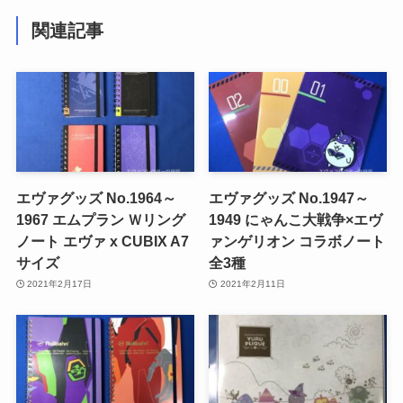
関連記事
エヴァグッズ No.1964～
エヴァグッズ No.1947～
1967 エムプラン Ｗリング
1949 にゃんこ大戦争×エヴ
ノート エヴァ x CUBIX A7
ァンゲリオン コラボノート
サイズ
全3種
2021年2月17日
2021年2月11日