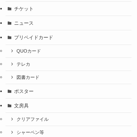
チケット
ニュース
プリペイドカード
QUOカード
テレカ
図書カード
ポスター
文房具
クリアファイル
シャーペン等