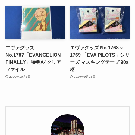
エヴァグッズ
エヴァグッズ No.1768～
No.1787「EVANGELION
1769 「EVA PILOTS」シリ
FINALLY」特典A4クリア
ーズ マスキングテープ 90s
ファイル
柄
2020年10月9日
2020年9月26日