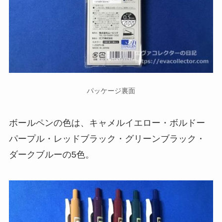
パッケージ裏面
ボールペンの色は、キャメルイエロー・ボルドー
パープル・レッドブラック・グリーンブラック・
ダークブルーの5色。