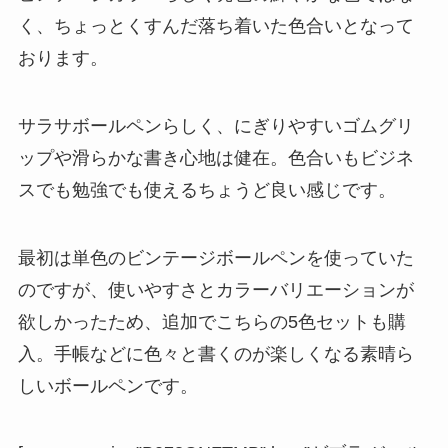
く、ちょっとくすんだ落ち着いた色合いとなって
おります。
サラサボールペンらしく、にぎりやすいゴムグリ
ップや滑らかな書き心地は健在。色合いもビジネ
スでも勉強でも使えるちょうど良い感じです。
最初は単色のビンテージボールペンを使っていた
のですが、使いやすさとカラーバリエーションが
欲しかったため、追加でこちらの5色セットも購
入。手帳などに色々と書くのが楽しくなる素晴ら
しいボールペンです。