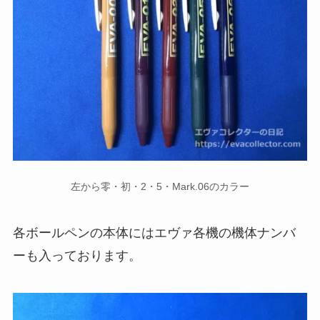
左から零・初・2・5・Mark.06のカラー
各ボールペンの本体にはエヴァ各機の機体ナンバ
ーも入っております。