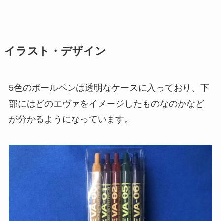
イラスト・デザイン
5色のボールペンは透明なケースに入っており、下
部にはどのエヴァをイメージしたものなのかなど
が分かるようになっています。