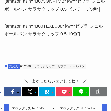
[amazon asin=”B073GNFTMB” kw=”ゼブラ ジェル
ボールペン サラサクリップ 0.5 ビンテージ5色”]
[amazon asin=”B00TEXLC88″ kw=”ゼブラ ジェル
ボールペン サラサクリップ 0.5 10色”]
文房具
2020
サラサクリップ
ゼブラ
ボールペン
よかったらシェアしてね！
エヴァグッズ No.1519
エヴァグッズ No.1521～