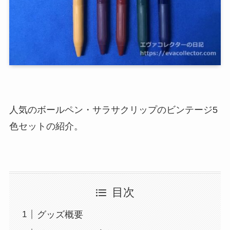
人気のボールペン・サラサクリップのビンテージ5
色セットの紹介。
目次
グッズ概要