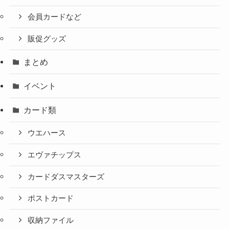
会員カードなど
販促グッズ
まとめ
イベント
カード類
ウエハース
エヴァチップス
カードダスマスターズ
ポストカード
収納ファイル