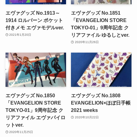
エヴァグッズ No.1913～
エヴァグッズ No.1851
1914 ロルバーン ポケット
「EVANGELION STORE
付きメモ エヴァモデルver.
TOKYO-01」9周年記念 ク
リアファイル ゆるしとver.
2021年1月20日
2020年11月26日
エヴァグッズ No.1850
エヴァグッズ No.1808
「EVANGELION STORE
EVANGELION×ほぼ日手帳
TOKYO-01」9周年記念 ク
2021 weeks
リアファイル エヴァパイロ
2020年10月22日
ットver.
2020年11月25日