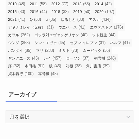
(48)
(58)
(77)
(63)
(42)
2010
2011
2012
2013
2014
(80)
(44)
(32)
(50)
(197)
2015
2016
2018
2019
2020
(41)
(53)
(36)
(33)
(434)
2021
Q
u
ゆるしと
アスカ
(31)
(41)
(176)
アヤナミレイ（仮称）
ウエハース
エヴァストア
(262)
(40)
(44)
カヲル
ゴジラ対エヴァンゲリオン
シト新生
(353)
(45)
(31)
(41)
シンジ
シン・エヴァ
セブン-イレブン
ネルフ
(85)
(238)
(73)
(36)
バンダイ
マリ
ミサト
ムービック
(43)
(457)
(37)
(248)
ヤングエース
レイ
ローソン
初号機
(32)
(81)
(45)
(38)
(39)
序
本田雄
破
箱根
角川書店
(100)
(48)
貞本義行
零号機
アーカイブ
ア
ー
カ
イ